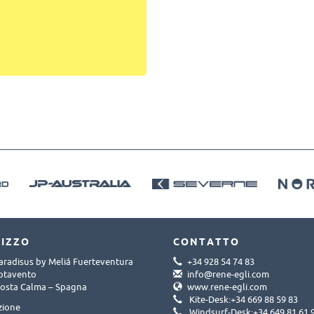
RIZZO
CONTATTO
aradisus by Meliá Fuerteventura
+34 928 54 74 83
otavento
info@rene-egli.com
osta Calma – Spagna
www.rene-egli.com
Kite-Desk:+34 669 88 59 83
zione
Windsurf-Desk:+34 649 81 61 