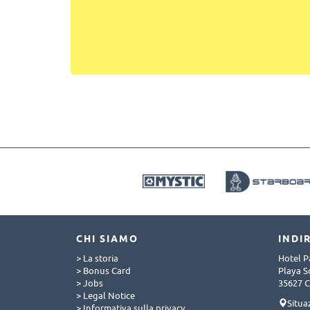
CHI SIAMO
INDI
> La storia
Hotel P
> Bonus Card
Playa S
> Jobs
35627 C
> Legal Notice
Situa
> Informativa sulla privacy